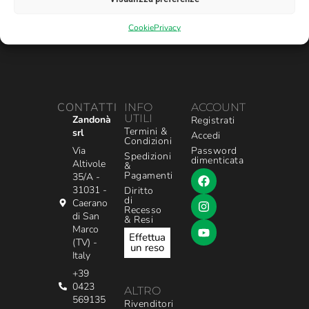
Cookie
Privacy
CONTATTI
INFO
ACCOUNT
UTILI
Zandonà
Registrati
Termini &
srl
Accedi
Condizioni
Via
Password
Spedizioni
dimenticata
Altivole
&
Pagamenti
35/A -
31031 -
Diritto
di
Caerano
Recesso
di San
& Resi
Marco
Effettua
(TV) -
un reso
Italy
+39
0423
ALTRO
569135
Rivenditori