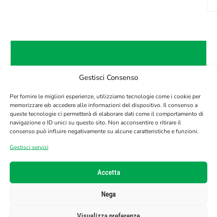
Gestisci Consenso
OTTIENI IL 10% DI SCONTO SUL TUO
PRIMO ORDINE!
Per fornire le migliori esperienze, utilizziamo tecnologie come i cookie per
Iscriviti alla nostra newsletter per ricevere il
memorizzare e/o accedere alle informazioni del dispositivo. Il consenso a
tuo codice sconto.
queste tecnologie ci permetterà di elaborare dati come il comportamento di
navigazione o ID unici su questo sito. Non acconsentire o ritirare il
consenso può influire negativamente su alcune caratteristiche e funzioni.
E-Mail
Gestisci servizi
Accetta
Nega
Visualizza preferenze