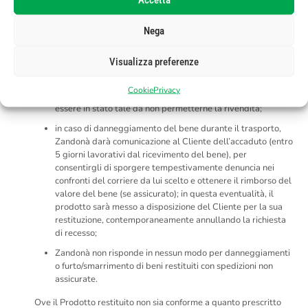
muniti del documento di trasporto (presente nell’imballo
originale), in modo da permettere a Zandonà di identificare
Nega
il Cliente (numero dell’Ordine, nome, cognome e indirizzo);
senza manifesti segni di uso, se non quelli compatibili con
Visualizza preferenze
l’effettuazione di una normale prova del Prodotto. Essi cioè
non dovranno recare traccia di un utilizzo prolungato,
Cookie
Privacy
eccedente il tempo necessario ad una prova e non dovranno
essere in stato tale da non permetterne la rivendita;
in caso di danneggiamento del bene durante il trasporto,
Zandonà darà comunicazione al Cliente dell’accaduto (entro
5 giorni lavorativi dal ricevimento del bene), per
consentirgli di sporgere tempestivamente denuncia nei
confronti del corriere da lui scelto e ottenere il rimborso del
valore del bene (se assicurato); in questa eventualità, il
prodotto sarà messo a disposizione del Cliente per la sua
restituzione, contemporaneamente annullando la richiesta
di recesso;
Zandonà non risponde in nessun modo per danneggiamenti
o furto/smarrimento di beni restituiti con spedizioni non
assicurate.
Ove il Prodotto restituito non sia conforme a quanto prescritto