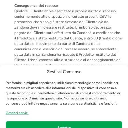
Conseguenze del recesso
Qualora il Cliente abbia esercitato il proprio diritto di recesso
conformemente alle disposizioni di cui alle presenti CdV, le
prestazioni che siano già state ricevute dal Cliente e/o da
Zandonà dovranno essere restituite. Il rimborso del prezzo
pagato dal Cliente sarà effettuato da Zandonà, a condizione che
il Prodotto sia stato restituito dal Cliente, entro 30 (trenta) giorni
dalla data di ricevimento da parte di Zandonà della
comunicazione di esercizio del recesso ovvero, se antecedente,
dalla data in cui Zandonà ha ricevuto il Prodotto restituito dal
Cliente. I rischi connessi alla distruzione o al danneggiamento dei
Prodotti nel corso della spedizione sono rimessi a carico del
Cliente, restando inteso che in tale eventualità, i Prodotti non
Gestisci Consenso
saranno considerati integri ed il recesso non avrà efficacia. Le
spese di spedizione connesse alla restituzione del Prodotto sono
Per fornire le migliori esperienze, utilizziamo tecnologie come i cookie per
a carico del Cliente.
memorizzare e/o accedere alle informazioni del dispositivo. Il consenso a
queste tecnologie ci permetterà di elaborare dati come il comportamento di
Nel caso in cui il Cliente intenda esercitare il diritto di recesso,
navigazione o ID unici su questo sito. Non acconsentire o ritirare il
i Prodotti dovranno essere restituiti:
consenso può influire negativamente su alcune caratteristiche e funzioni.
correttamente imballati nella loro confezione originale, in
Gestisci servizi
perfetto stato di rivendita (non rovinati, danneggiati o
sporcati) e muniti di tutti gli eventuali accessori, istruzioni
per l’utilizzo e documentazione;
Accetta