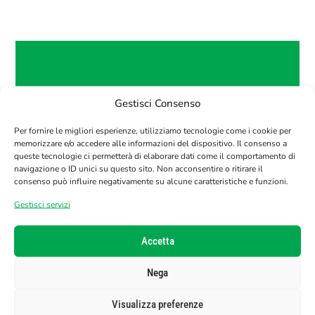
OTTIENI IL 10% DI SCONTO SUL TUO
Gestisci Consenso
PRIMO ORDINE!
Iscriviti alla nostra newsletter per ricevere il
Per fornire le migliori esperienze, utilizziamo tecnologie come i cookie per
tuo codice sconto.
memorizzare e/o accedere alle informazioni del dispositivo. Il consenso a
queste tecnologie ci permetterà di elaborare dati come il comportamento di
navigazione o ID unici su questo sito. Non acconsentire o ritirare il
E-Mail
consenso può influire negativamente su alcune caratteristiche e funzioni.
Gestisci servizi
Accetta
Nega
Visualizza preferenze