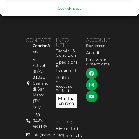
Cookie
Privacy
CONTATTI
INFO
ACCOUNT
UTILI
Zandonà
Registrati
Termini &
srl
Accedi
Condizioni
Via
Password
Spedizioni
dimenticata
Altivole
&
Pagamenti
35/A -
31031 -
Diritto
di
Caerano
Recesso
di San
& Resi
Marco
Effettua
(TV) -
un reso
Italy
+39
0423
ALTRO
569135
Rivenditori
info@zandona.net
Testimonials